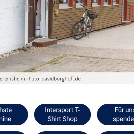
m Wasser - Foto: davidborghoff.de
hste
Intersport T-
Für un
mine
Shirt Shop
spend