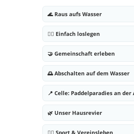
🌊 Raus aufs Wasser
🚣‍♂️ Einfach loslegen
🤝 Gemeinschaft erleben
🌅 Abschalten auf dem Wasser
📍 Celle: Paddelparadies an der 
🌿 Unser Hausrevier
🚣‍♀️ Sport & Vereinsleben